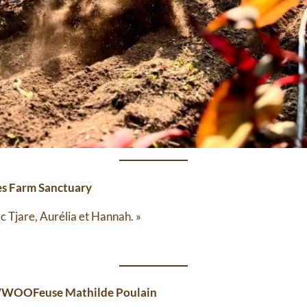
es Farm Sanctuary⁠
c Tjare, Aurélia et Hannah. »
r WWOOFeuse Mathilde Poulain