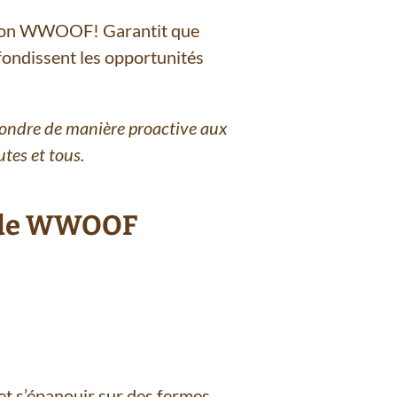
ation WWOOF! Garantit que
fondissent les opportunités
ondre de manière proactive aux
tes et tous.
n de WWOOF
t s’épanouir sur des fermes